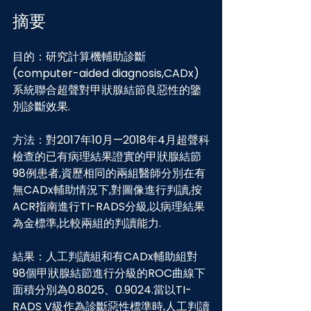
摘要
目的：研究計算機輔助診斷
(computer-aided diagnosis,CADx)
系統聯合超聲對甲狀腺結節良惡性的鑒
別診斷效果.
方法：對2017年10月—2018年4月超聲科
檢查的已有病理結果證實的甲狀腺結節
98例患者,資歷相同的兩組醫師分別在有
無CADx輔助情況下,對圖像進行判讀,按
ACR指南進行TI-RADS分級,以病理結果
為金標準,比較兩組的判讀能力.
結果：人工判讀組和有CADx輔助組對
98個甲狀腺結節進行分級的ROC曲線下
面積分別為0.8025、0.9024.當以TI-
RADS V級作為診斷惡性標準時,人工判讀