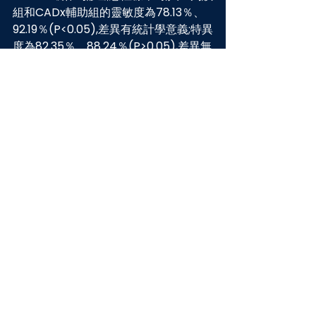
組和CADx輔助組的靈敏度為78.13％、
92.19％(P<0.05),差異有統計學意義;特異
度為82.35％、88.24％(P>0.05),差異無
統計學意義.CADx系統中特征參數低回
聲、有強回聲光點、縱橫比>1、無囊性
回聲均有效鑒別甲狀腺良惡性結節,差異
有統計學意義(P<0.05).
結論：CADx系統能夠有效鑒別甲狀腺的
良惡性結節,提高超聲醫師對甲狀腺結節
的診斷效果.
Read full paper
<< Back
© 2025 AmCad BioMed Corporation. 保留所有權利。