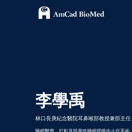
李學禹
林口長庚紀念醫院耳鼻喉部教授兼部主任
睡眠醫學、打鼾及阻塞性睡眠呼吸中止症手術